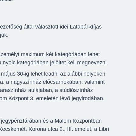
etőség által választott idei Latabár-díjas
jük.
zemélyt maximum két kategóriában lehet
bb nyolc kategóriában jelöltet kell megnevezni.
május 30-ig lehet leadni az alábbi helyeken
ba: a nagyszínház előcsarnokában, valamint
araszínház aulájában, a stúdiószínház
alom Központ 3. emeletén lévő jegyirodában.
 jegypénztárában és a Malom Központban
Kecskemét, Korona utca 2., III. emelet, a Libri