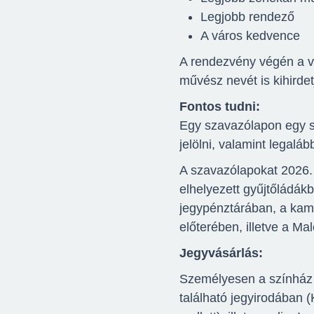
Legjobb rendező
A város kedvence
A rendezvény végén a vez
művész nevét is kihirdet
Fontos tudni:
Egy szavazólapon egy s
jelölni, valamint legalá
A szavazólapokat 2026. 
elhelyezett gyűjtőládák
jegypénztárában, a kam
előterében, illetve a M
Jegyvásárlás:
Személyesen a színház
található jegyirodában (