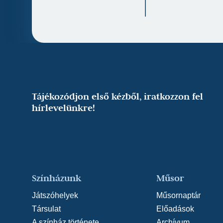
Tájékozódjon első kézből, iratkozzon fel
hírlevelünkre!
Színházunk
Műsor
Játszóhelyek
Műsornaptár
Társulat
Előadások
A színház története
Archívum