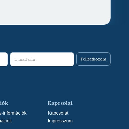
Feliratkozom
iók
Kapcsolat
y-információk
Kapcsolat
mációk
Impresszum