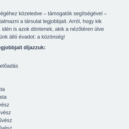
égéhez közeledve – támogatók segítségével –
lmazni a társulat legjobbjait. Arról, hogy kik
, idén is azok döntenek, akik a nézőtéren ülve
ünk álló évadot: a közönség!
gjobbjait díjazzuk:
 előadás
sta
sta
vész
űvész
űvész
űvész