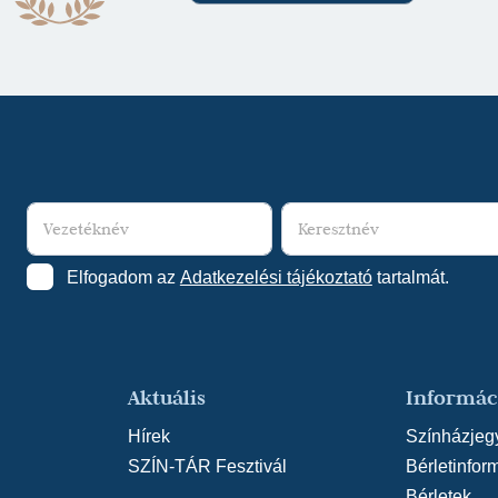
Elfogadom az
Adatkezelési tájékoztató
tartalmát.
Aktuális
Informác
Hírek
Színházjeg
SZÍN-TÁR Fesztivál
Bérletinfor
Bérletek