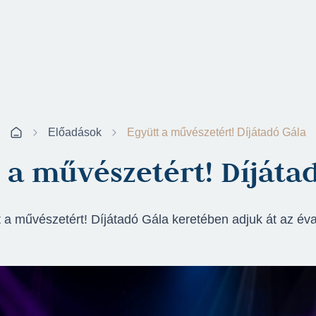
Előadások
Együtt a művészetért! Díjátadó Gála
 a művészetért! Díjáta
 a művészetért! Díjátadó Gála keretében adjuk át az évad