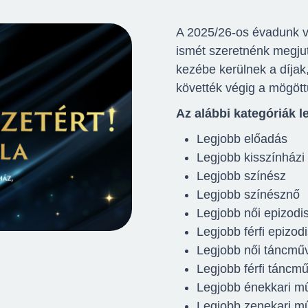
A 2025/26-os évadunk v
ismét szeretnénk megjuta
kezébe kerülnek a díjak
követték végig a mögött
Az alábbi kategóriák le
Legjobb előadás
Legjobb kisszínházi
Legjobb színész
Legjobb színésznő
Legjobb női epizodi
Legjobb férfi epizodi
Legjobb női táncmű
Legjobb férfi táncm
Legjobb énekkari m
Legjobb zenekari m