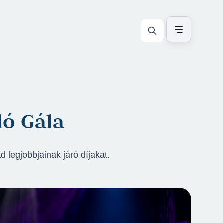
dó Gála
 legjobbjainak járó díjakat.