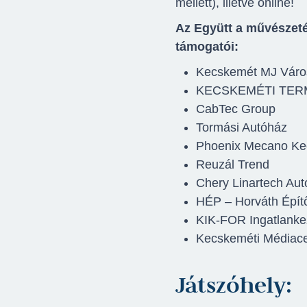
mellett), illetve online!
Az Együtt a művészeté
támogatói:
Kecskemét MJ Váro
KECSKEMÉTI TERMO
CabTec Group
Tormási Autóház
Phoenix Mecano Kec
Reuzál Trend
Chery Linartech Aut
HÉP – Horváth Építő
KIK-FOR Ingatlanke
Kecskeméti Médiac
Játszóhely: