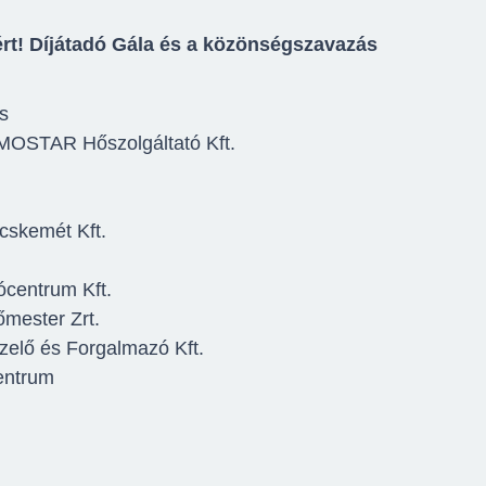
rt! Díjátadó Gála és a közönségszavazás
s
STAR Hőszolgáltató Kft.
skemét Kft.
ócentrum Kft.
mester Zrt.
zelő és Forgalmazó Kft.
entrum