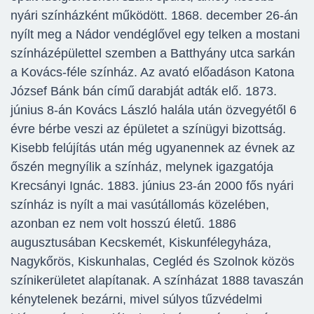
nyári színházként működött. 1868. december 26-án
nyílt meg a Nádor vendéglővel egy telken a mostani
színházépülettel szemben a Batthyány utca sarkán
a Kovács-féle színház. Az avató előadáson Katona
József Bánk bán című darabját adták elő. 1873.
június 8-án Kovács László halála után özvegyétől 6
évre bérbe veszi az épületet a színügyi bizottság.
Kisebb felújítás után még ugyanennek az évnek az
őszén megnyílik a színház, melynek igazgatója
Krecsányi Ignác. 1883. június 23-án 2000 fős nyári
színház is nyílt a mai vasútállomás közelében,
azonban ez nem volt hosszú életű. 1886
augusztusában Kecskemét, Kiskunfélegyháza,
Nagykőrös, Kiskunhalas, Cegléd és Szolnok közös
színikerületet alapítanak. A színházat 1888 tavaszán
kénytelenek bezárni, mivel súlyos tűzvédelmi