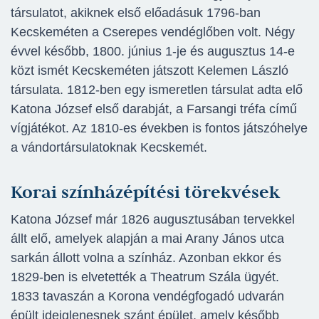
társulatot, akiknek első előadásuk 1796-ban
Kecskeméten a Cserepes vendéglőben volt. Négy
évvel később, 1800. június 1-je és augusztus 14-e
közt ismét Kecskeméten játszott Kelemen László
társulata. 1812-ben egy ismeretlen társulat adta elő
Katona József első darabját, a Farsangi tréfa című
vígjátékot. Az 1810-es években is fontos játszóhelye
a vándortársulatoknak Kecskemét.
Korai színházépítési törekvések
Katona József már 1826 augusztusában tervekkel
állt elő, amelyek alapján a mai Arany János utca
sarkán állott volna a színház. Azonban ekkor és
1829-ben is elvetették a Theatrum Szála ügyét.
1833 tavaszán a Korona vendégfogadó udvarán
épült ideiglenesnek szánt épület, amely később