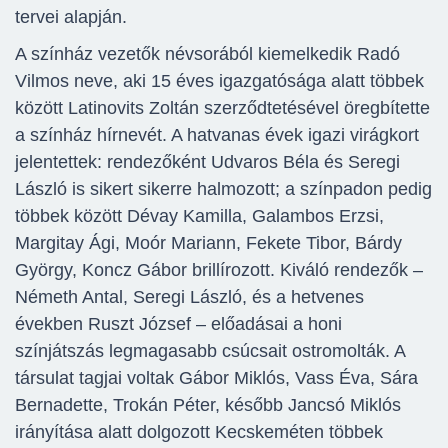
tervei alapján.
A színház vezetők névsorából kiemelkedik Radó
Vilmos neve, aki 15 éves igazgatósága alatt többek
között Latinovits Zoltán szerződtetésével öregbítette
a színház hírnevét. A hatvanas évek igazi virágkort
jelentettek: rendezőként Udvaros Béla és Seregi
László is sikert sikerre halmozott; a színpadon pedig
többek között Dévay Kamilla, Galambos Erzsi,
Margitay Ági, Moór Mariann, Fekete Tibor, Bárdy
György, Koncz Gábor brillírozott. Kiváló rendezők –
Németh Antal, Seregi László, és a hetvenes
években Ruszt József – előadásai a honi
színjátszás legmagasabb csúcsait ostromolták. A
társulat tagjai voltak Gábor Miklós, Vass Éva, Sára
Bernadette, Trokán Péter, később Jancsó Miklós
irányítása alatt dolgozott Kecskeméten többek