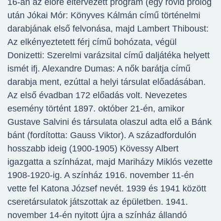
16-án az előre eltervezett program (egy rövid prológ
után Jókai Mór: Könyves Kálmán című történelmi
darabjának első felvonása, majd Lambert Thiboust:
Az elkényeztetett férj című bohózata, végül
Donizetti: Szerelmi varázsital című daljátéka helyett
ismét ifj. Alexandre Dumas: A nők barátja című
darabja ment, ezúttal a helyi társulat előadásában.
Az első évadban 172 előadás volt. Nevezetes
esemény történt 1897. október 21-én, amikor
Gustave Salvini és társulata olaszul adta elő a Bánk
bánt (fordította: Gauss Viktor). A századfordulón
hosszabb ideig (1900-1905) Kövessy Albert
igazgatta a színházat, majd Mariházy Miklós vezette
1908-1920-ig. A színház 1916. november 11-én
vette fel Katona József nevét. 1939 és 1941 között
cseretársulatok játszottak az épületben. 1941.
november 14-én nyitott újra a színház állandó