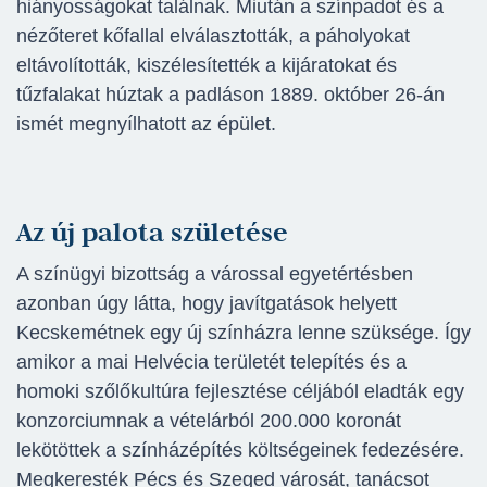
hiányosságokat találnak. Miután a színpadot és a
nézőteret kőfallal elválasztották, a páholyokat
eltávolították, kiszélesítették a kijáratokat és
tűzfalakat húztak a padláson 1889. október 26-án
ismét megnyílhatott az épület.
Az új palota születése
A színügyi bizottság a várossal egyetértésben
azonban úgy látta, hogy javítgatások helyett
Kecskemétnek egy új színházra lenne szüksége. Így
amikor a mai Helvécia területét telepítés és a
homoki szőlőkultúra fejlesztése céljából eladták egy
konzorciumnak a vételárból 200.000 koronát
lekötöttek a színházépítés költségeinek fedezésére.
Megkeresték Pécs és Szeged városát, tanácsot