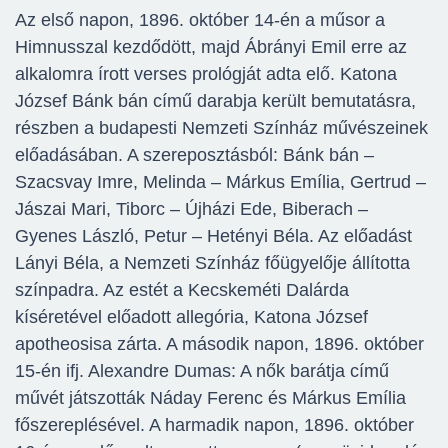
Az első napon, 1896. október 14-én a műsor a
Himnusszal kezdődött, majd Ábrányi Emil erre az
alkalomra írott verses prológját adta elő. Katona
József Bánk bán című darabja került bemutatásra,
részben a budapesti Nemzeti Színház művészeinek
előadásában. A szereposztásból: Bánk bán –
Szacsvay Imre, Melinda – Márkus Emília, Gertrud –
Jászai Mari, Tiborc – Újházi Ede, Biberach –
Gyenes László, Petur – Hetényi Béla. Az előadást
Lányi Béla, a Nemzeti Színház főügyelője állította
színpadra. Az estét a Kecskeméti Dalárda
kíséretével előadott allegória, Katona József
apotheosisa zárta. A második napon, 1896. október
15-én ifj. Alexandre Dumas: A nők barátja című
művét játszották Náday Ferenc és Márkus Emília
főszereplésével. A harmadik napon, 1896. október