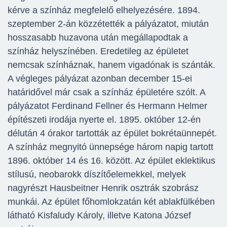
kérve a színház megfelelő elhelyezésére. 1894.
szeptember 2-án közzétették a pályázatot, miután
hosszasabb huzavona után megállapodtak a
színház helyszínében. Eredetileg az épületet
nemcsak színháznak, hanem vigadónak is szánták.
A végleges pályázat azonban december 15-ei
határidővel már csak a színház épületére szólt. A
pályázatot Ferdinand Fellner és Hermann Helmer
építészeti irodája nyerte el. 1895. október 12-én
délután 4 órakor tartották az épület bokrétaünnepét.
A színház megnyitó ünnepsége három napig tartott
1896. október 14 és 16. között. Az épület eklektikus
stílusú, neobarokk díszítőelemekkel, melyek
nagyrészt Hausbeitner Henrik osztrák szobrász
munkái. Az épület főhomlokzatán két ablakfülkében
látható Kisfaludy Károly, illetve Katona József