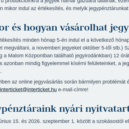
ű produkcióinkra a jegyek hamar gazdára találnak, ezért
n mikor indul az értékesítés, és melyik jegypénztárunkat
or és hogyan vásárolhat jegy
rtékesítés minden hónap 5-én indul el a következő hónap
het megváltani, a novemberi jegyeket október 5-től stb.)
ag a Malom Központban található jegyirodánkban) 12 órátó
 azonban mindig figyelemmel kísérni felületeinket, a jeg
.
ben az online jegyvásárlás során bármilyen problémát és
interticket@interticket.hu
e-mail-címre!
pénztáraink nyári nyitvatart
június 15. és 2026. szeptember 1. között a szokásostól 