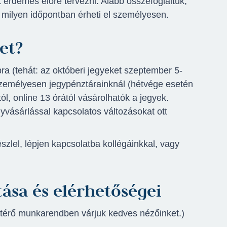
 érdemes előre tervezni. Alább összefoglaltuk,
 milyen időpontban érheti el személyesen.
et?
ra (tehát: az októberi jegyeket szeptember 5-
 Személyesen jegypénztárainknál (hétvége esetén
l, online 13 órától vásárolhatók a jegyek.
yvásárlással kapcsolatos változásokat ott
zlel, lépjen kapcsolatba kollégáinkkal, vagy
ása és elérhetőségei
eltérő munkarendben várjuk kedves nézőinket.)