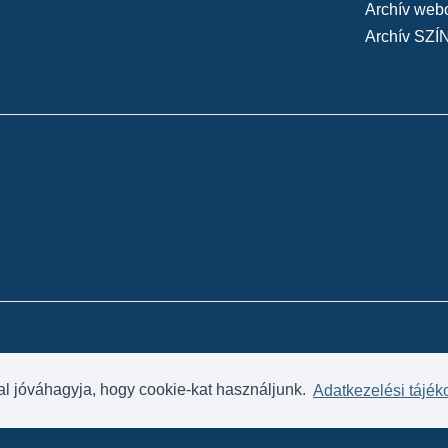
Archív web
Archív SZÍ
al jóváhagyja, hogy cookie-kat használjunk.
Adatkezelési tájék