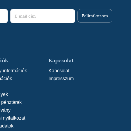
Feliratkozom
iók
Kapcsolat
y-információk
Kapcsolat
mációk
Impresszum
yek
, pénztárak
lvány
 nyilatkozat
adatok