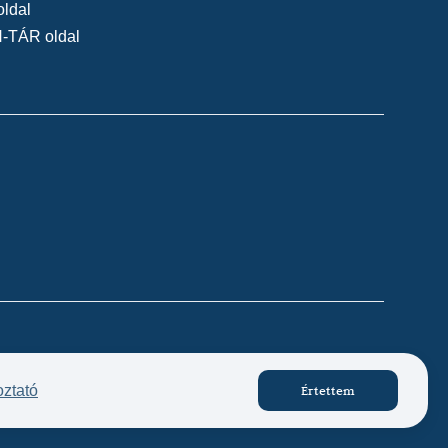
oldal
N-TÁR oldal
Készítette:
oztató
Értettem