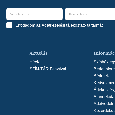
Elfogadom az
Adatkezelési tájékoztató
tartalmát.
Aktuális
Informác
Hírek
Színházjeg
SZÍN-TÁR Fesztivál
Bérletinfor
Bérletek
Kedvezmén
Értékesítés
Ajándékuta
Adatvédelmi
Közérdekű 