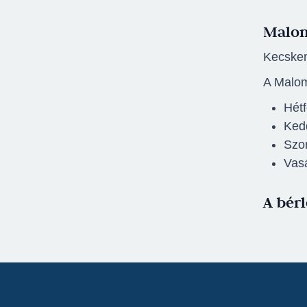
Malom
Kecskem
A Malom
Hét
Kedd
Szo
Vas
A bérl