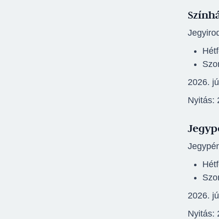
Színhá
Jegyirod
Hétf
Szo
2026. j
Nyitás:
Jegyp
Jegypén
Hétf
Szo
2026. j
Nyitás: