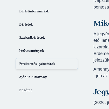
Népszer
Jegyvásárlás
pontosa
Bérletinformációk
Mik
Bérletek
A jegyé
Szabadbérletek
étől le
kizáról
Kedvezmények
Érdemes
jelezzük
Értékesítés, pénztárak
Amennyi
írjon az
Ajándékutalvány
Jegy
Nézőtér
(2026. 