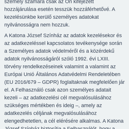
személy számára csak az Ön kifejezett
hozzájárulása esetén tesszük hozzáférhetővé. A
kezelésünkbe kerülő személyes adatokat
nyilvánosságra nem hozzuk.
A Katona József Színház az adatok kezelésekor és
az adatkezeléssel kapcsolatos tevékenysége során
a Személyes adatok védelméről és a közérdekű
adatok nyilvánosságáról szóló 1992. évi LXIII.
törvény rendelkezéseinek valamint a valamint az
Európai Unió Általános Adatvédelmi Rendeletében
(EU 2016/679 – GDPR) foglaltaknak megfelelően jár
el. A Felhasználó csak azon személyes adatait
kezeli – az adatkezelési cél megvalósulásához
szükséges mértékben és ideig –, amely az
adatkezelés céljának megvalósulásához
elengedhetetlen, a cél elérésére alkalmas. A Katona
József Színház biztosítja a Felhasználót, hogy a