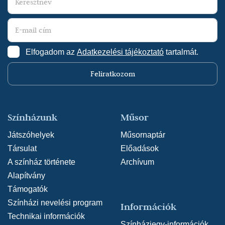
Elfogadom az
Adatkezelési tájékoztató
tartalmát.
Feliratkozom
Színházunk
Műsor
Játszóhelyek
Műsornaptár
Társulat
Előadások
A színház története
Archívum
Alapítvány
Támogatók
Színházi nevelési program
Információk
Technikai információk
Színházjegy-információk