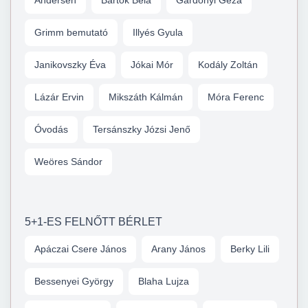
Andersen
Bartók Béla
Gárdonyi Géza
Grimm bemutató
Illyés Gyula
Janikovszky Éva
Jókai Mór
Kodály Zoltán
Lázár Ervin
Mikszáth Kálmán
Móra Ferenc
Óvodás
Tersánszky Józsi Jenő
Weöres Sándor
5+1-ES FELNŐTT BÉRLET
Apáczai Csere János
Arany János
Berky Lili
Bessenyei György
Blaha Lujza