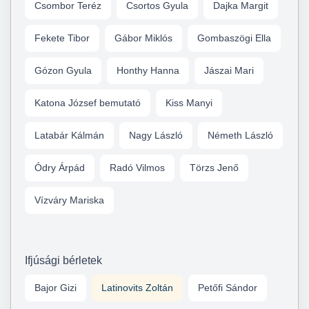
Csombor Teréz
Csortos Gyula
Dajka Margit
Fekete Tibor
Gábor Miklós
Gombaszögi Ella
Gózon Gyula
Honthy Hanna
Jászai Mari
Katona József bemutató
Kiss Manyi
Latabár Kálmán
Nagy László
Németh László
Ódry Árpád
Radó Vilmos
Törzs Jenő
Vízváry Mariska
Ifjúsági bérletek
Bajor Gizi
Latinovits Zoltán
Petőfi Sándor