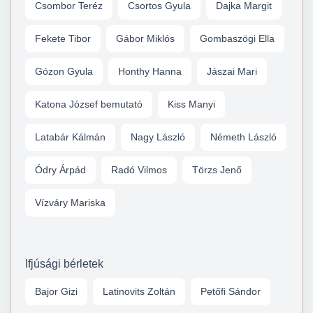
Csombor Teréz
Csortos Gyula
Dajka Margit
Fekete Tibor
Gábor Miklós
Gombaszögi Ella
Gózon Gyula
Honthy Hanna
Jászai Mari
Katona József bemutató
Kiss Manyi
Latabár Kálmán
Nagy László
Németh László
Ódry Árpád
Radó Vilmos
Törzs Jenő
Vízváry Mariska
Ifjúsági bérletek
Bajor Gizi
Latinovits Zoltán
Petőfi Sándor