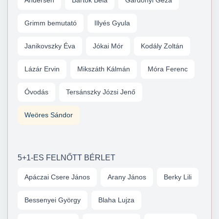
Andersen
Bartók Béla
Gárdonyi Géza
Grimm bemutató
Illyés Gyula
Janikovszky Éva
Jókai Mór
Kodály Zoltán
Lázár Ervin
Mikszáth Kálmán
Móra Ferenc
Óvodás
Tersánszky Józsi Jenő
Weöres Sándor
5+1-ES FELNŐTT BÉRLET
Apáczai Csere János
Arany János
Berky Lili
Bessenyei György
Blaha Lujza