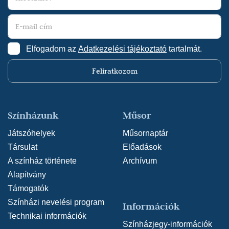
Elfogadom az
Adatkezelési tájékoztató
tartalmát.
Feliratkozom
Színházunk
Műsor
Játszóhelyek
Műsornaptár
Társulat
Előadások
A színház története
Archívum
Alapítvány
Támogatók
Színházi nevelési program
Információk
Technikai információk
Színházjegy-információk