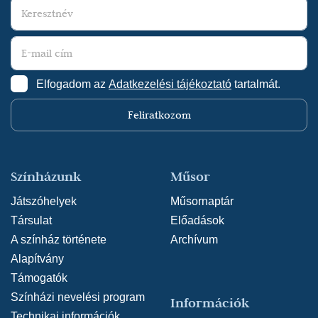
Elfogadom az
Adatkezelési tájékoztató
tartalmát.
Feliratkozom
Színházunk
Műsor
Játszóhelyek
Műsornaptár
Társulat
Előadások
A színház története
Archívum
Alapítvány
Támogatók
Színházi nevelési program
Információk
Technikai információk