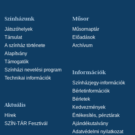
Színházunk
Műsor
Játszóhelyek
Műsornaptár
Társulat
Előadások
A színház története
Archívum
Alapítvány
Támogatók
Színházi nevelési program
Információk
Technikai információk
Színházjegy-információk
Bérletinformációk
Bérletek
Aktuális
Kedvezmények
Hírek
Értékesítés, pénztárak
SZÍN-TÁR Fesztivál
Ajándékutalvány
Adatvédelmi nyilatkozat