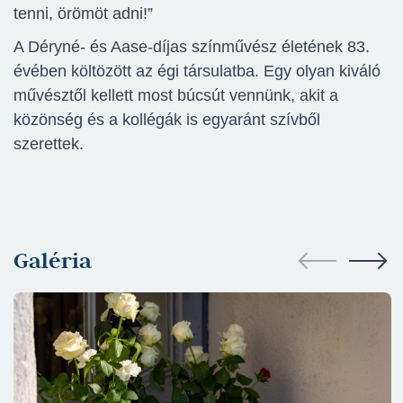
tenni, örömöt adni!”
A Déryné- és Aase-díjas színművész életének 83.
évében költözött az égi társulatba. Egy olyan kiváló
művésztől kellett most búcsút vennünk, akit a
közönség és a kollégák is egyaránt szívből
szerettek.
Galéria