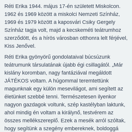
Réti Erika 1944. május 17-én született Miskolcon.
1962 és 1969 között a miskolci Nemzeti Színház,
1969 és 1979 között a kaposvári Csiky Gergely
Színház tagja volt, majd a kecskeméti teátrumhoz
szerződött, és a hírös városban otthonra lelt férjével,
Kiss Jenővel.
Réti Erika gyönyörű gondolataival búcsúzunk
teátrumunk társulatának újabb égi csillagától. „Már
kislány koromban, nagy fantáziával megáldott
JÁTÉKOS voltam. A húgommal teremtettünk
magunknak egy külön mesevilágot, ami segített az
életünket szebbé tenni. Természetesen ilyenkor
nagyon gazdagok voltunk, szép kastélyban laktunk,
ahol mindig én voltam a királynő, testvérem az
összes mellékszereplő. Ezek a mesék arról szóltak,
hogy segítünk a szegény embereknek, boldoggá