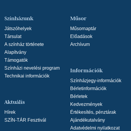
Színházunk
Műsor
Játszóhelyek
Műsornaptár
Társulat
Előadások
A színház története
Archívum
Alapítvány
Támogatók
Színházi nevelési program
Információk
Technikai információk
Színházjegy-információk
Bérletinformációk
Bérletek
Aktuális
Kedvezmények
Hírek
Értékesítés, pénztárak
SZÍN-TÁR Fesztivál
Ajándékutalvány
Adatvédelmi nyilatkozat