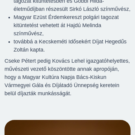
tagozat kitüntetésben és Gobbi Hilda-
életműdíjban részesült Sirkó László színművész,
Magyar Ezüst Érdemkereszt polgári tagozat
kitüntetést vehetett át Hajdú Melinda
színművész,
továbbá a Kecskeméti Idősekért Díjat Hegedűs
Zoltán kapta.
Cseke Pétert pedig Kovács Lehel igazgatóhelyettes,
művészeti vezető köszöntötte annak apropóján,
hogy a Magyar Kultúra Napja Bács-Kiskun
Vármegyei Gála és Díjátadó Ünnepség keretein
belül díjazták munkásságát.