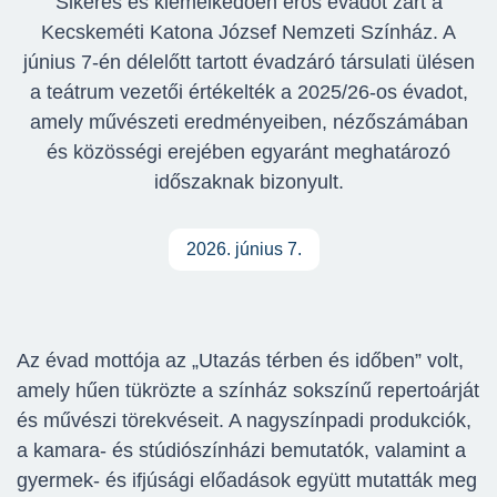
Sikeres és kiemelkedően erős évadot zárt a
Kecskeméti Katona József Nemzeti Színház. A
június 7-én délelőtt tartott évadzáró társulati ülésen
a teátrum vezetői értékelték a 2025/26-os évadot,
amely művészeti eredményeiben, nézőszámában
és közösségi erejében egyaránt meghatározó
időszaknak bizonyult.
2026. június 7.
Az évad mottója az „Utazás térben és időben” volt,
amely hűen tükrözte a színház sokszínű repertoárját
és művészi törekvéseit. A nagyszínpadi produkciók,
a kamara- és stúdiószínházi bemutatók, valamint a
gyermek- és ifjúsági előadások együtt mutatták meg