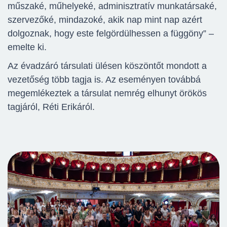
műszaké, műhelyeké, adminisztratív munkatársaké,
szervezőké, mindazoké, akik nap mint nap azért
dolgoznak, hogy este felgördülhessen a függöny” –
emelte ki.
Az évadzáró társulati ülésen köszöntőt mondott a
vezetőség több tagja is. Az eseményen továbbá
megemlékeztek a társulat nemrég elhunyt örökös
tagjáról, Réti Erikáról.