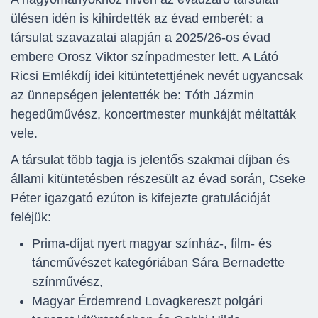
ülésen idén is kihirdették az évad emberét: a
társulat szavazatai alapján a 2025/26-os évad
embere Orosz Viktor színpadmester lett. A Látó
Ricsi Emlékdíj idei kitüntetettjének nevét ugyancsak
az ünnepségen jelentették be: Tóth Jázmin
hegedűművész, koncertmester munkáját méltatták
vele.
A társulat több tagja is jelentős szakmai díjban és
állami kitüntetésben részesült az évad során, Cseke
Péter igazgató ezúton is kifejezte gratulációját
feléjük:
Prima-díjat nyert magyar színház-, film- és
táncművészet kategóriában Sára Bernadette
színművész,
Magyar Érdemrend Lovagkereszt polgári