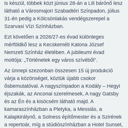
is készül, többek közt június 28-án a Lili bárónő lesz
látható a Városmajori Szabadtéri Színpadon, július
31-én pedig a Kölcsönlakás vendégszerepel a
Szarvasi Vízi Színházban.
Ezt követően a 2026/27-es évad különleges
mérföldkő lesz a Kecskeméti Katona József
Nemzeti Színház életében. A jubileumi évad
mottója: „Történetek egy város szívéből”.
Az ünnepi szezonban összesen 15 új produkció
várja a közönséget, köztük újabb csokor
ősbemutatóval. A nagyszínpadon a Kodály – Hegyi
éjszakák, az Anconai szerelmesek, A nagy Gatsby
és az Én és a kisöcsém látható majd. A
kamaraszínházban a Pletyka, a Messiás, a
Kalapkirálynő, a Solness építőmester és a Szirének
a repertoár, míg a stúdiószínházban a Hotel Sunset,