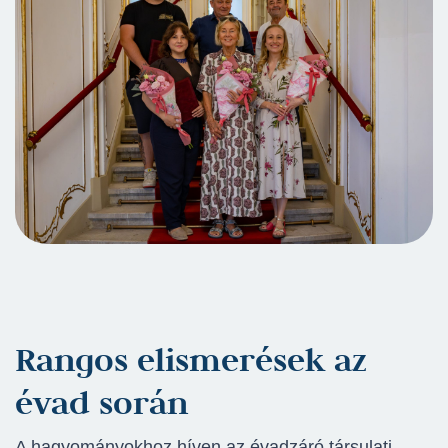
Rangos elismerések az
évad során
A hagyományokhoz híven az évadzáró társulati