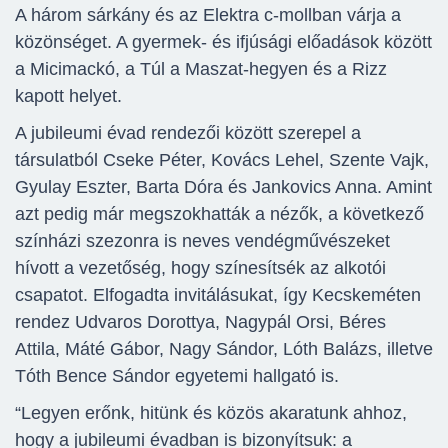
A három sárkány és az Elektra c-mollban várja a
közönséget. A gyermek- és ifjúsági előadások között
a Micimackó, a Túl a Maszat-hegyen és a Rizz
kapott helyet.
A jubileumi évad rendezői között szerepel a
társulatból Cseke Péter, Kovács Lehel, Szente Vajk,
Gyulay Eszter, Barta Dóra és Jankovics Anna. Amint
azt pedig már megszokhatták a nézők, a következő
színházi szezonra is neves vendégművészeket
hívott a vezetőség, hogy színesítsék az alkotói
csapatot. Elfogadta invitálásukat, így Kecskeméten
rendez Udvaros Dorottya, Nagypál Orsi, Béres
Attila, Máté Gábor, Nagy Sándor, Lóth Balázs, illetve
Tóth Bence Sándor egyetemi hallgató is.
“Legyen erőnk, hitünk és közös akaratunk ahhoz,
hogy a jubileumi évadban is bizonyítsuk: a